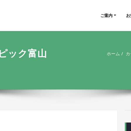
山県 健康マージャン愛好会
富山県 健康マージャン愛好会
ご案内
お
んピック富山
ホーム
カ