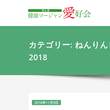
内
富
容
を
ス
キ
ッ
プ
カテゴリー: ねんり
2018
2018年11月9日