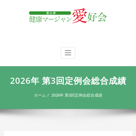
内
容
を
ス
キ
ッ
プ
富山県 健康マージャン愛好会
富山県 健康マージャン愛好会
2026年 第3回定例会総合成績
ホーム
2026年 第3回定例会総合成績