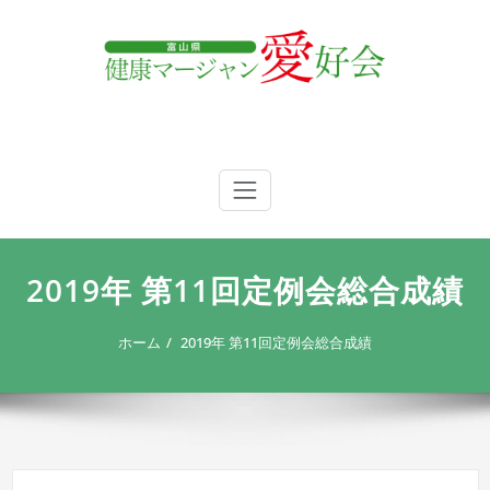
内
容
を
ス
キ
ッ
プ
富山県 健康マージャン愛好会
富山県 健康マージャン愛好会
2019年 第11回定例会総合成績
ホーム
2019年 第11回定例会総合成績