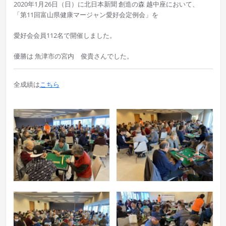
2020年1月26日（日）に
北日本新聞 創造の森 越中座において、
「第11回富山県健康マージャン愛好会定例会」を
愛好会会員112名で開催しました。
優勝は 魚津市の宮内 俊貴
さんでした。
全成績は
こちら