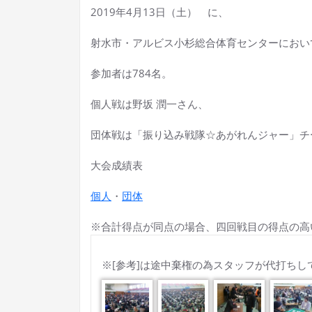
2019年4月13日（土） に、
射水市・アルビス小杉総合体育センターにおい
参加者は784名。
個人戦は野坂 潤一さん、
団体戦は「振り込み戦隊☆あがれんジャー」
大会成績表
個人
・
団体
※合計得点が同点の場合、四回戦目の得点の高
※[参考]は途中棄権の為スタッフが代打ち