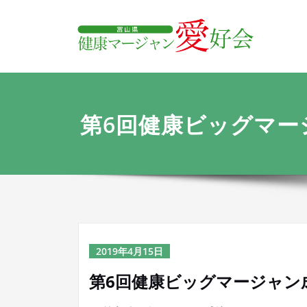
内
富
容
を
ス
キ
ッ
プ
第6回健康ビッグマー
2019年4月15日
第6回健康ビッグマージャン