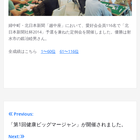
婦中町・北日本新聞「越中座」において、愛好会会員116名で「北
日本新聞社杯2014」予選を兼ねた定例会を開催しました。優勝は射
水市の鍛冶睦男さん。
全成績はこちら
1〜60位
61〜116位
Previous:
投
「第1回健康ビッグマージャン」が開催されました。
稿
Next: