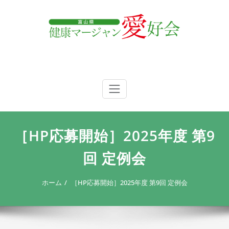
内
容
を
ス
キ
ッ
プ
富山県 健康マージャン愛好会
富山県 健康マージャン愛好会
［HP応募開始］2025年度 第9
回 定例会
ホーム
［HP応募開始］2025年度 第9回 定例会