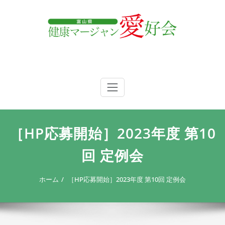
内
容
を
ス
キ
ッ
プ
富山県 健康マージャン愛好会
富山県 健康マージャン愛好会
［HP応募開始］2023年度 第10
回 定例会
ホーム
［HP応募開始］2023年度 第10回 定例会