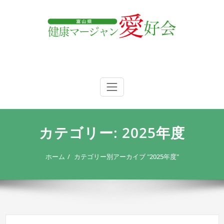
内
容
を
ス
キ
ッ
プ
富山県 健康マージャン愛好会
富山県 健康マージャン愛好会
カテゴリー: 2025年度
ホーム
カテゴリー別アーカイブ "2025年度"