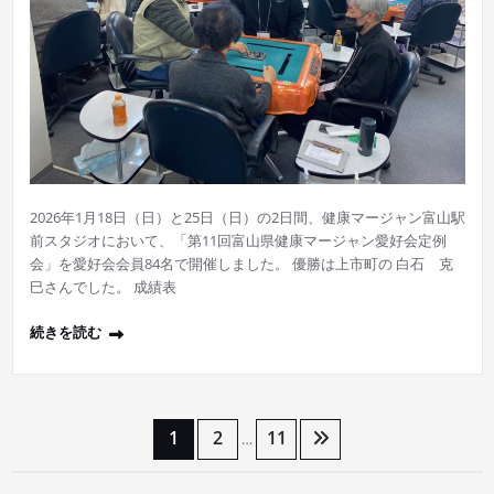
2026年1月18日（日）と25日（日）の2日間、健康マージャン富山駅
前スタジオにおいて、「第11回富山県健康マージャン愛好会定例
会」を愛好会会員84名で開催しました。 優勝は上市町の 白石 克
巳さんでした。 成績表
続きを読む
投
1
2
11
…
稿