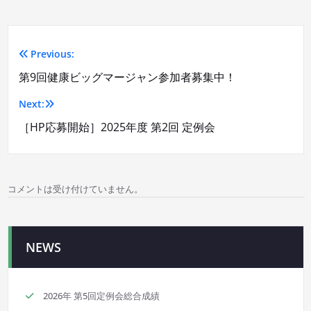
Previous:
投
第9回健康ビッグマージャン参加者募集中！
稿
Next:
ナ
［HP応募開始］2025年度 第2回 定例会
ビ
ゲ
コメントは受け付けていません。
ー
シ
NEWS
ョ
ン
2026年 第5回定例会総合成績