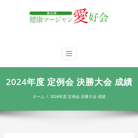
内
容
を
ス
キ
ッ
プ
富山県 健康マージャン愛好会
富山県 健康マージャン愛好会
2024年度 定例会 決勝大会 成績
ホーム
2024年度 定例会 決勝大会 成績