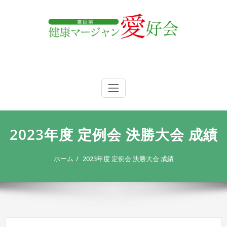
内
容
を
ス
キ
ッ
プ
富山県 健康マージャン愛好会
富山県 健康マージャン愛好会
2023年度 定例会 決勝大会 成績
ホーム
2023年度 定例会 決勝大会 成績