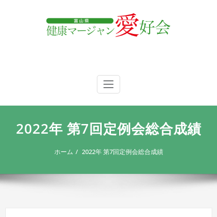
内
容
を
ス
キ
ッ
プ
富山県 健康マージャン愛好会
富山県 健康マージャン愛好会
2022年 第7回定例会総合成績
ホーム
2022年 第7回定例会総合成績