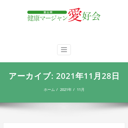
内
容
を
ス
キ
ッ
プ
富山県 健康マージャン愛好会
富山県 健康マージャン愛好会
アーカイブ: 2021年11月28日
ホーム
2021年
11月