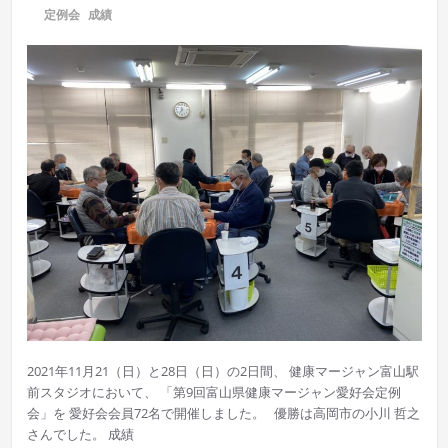
に
定例会
,
成績
2021年11月21（日）と28日（日）の2日間、 健康マージャン富山駅
前スタジオにおいて、 「第9回富山県健康マージャン愛好会定例
会」を 愛好会会員72名で開催しました。 優勝は高岡市の小川 哲之
さんでした。 成績