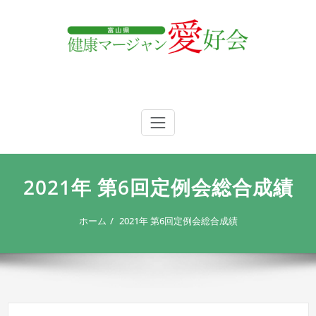
内
容
を
ス
キ
ッ
プ
富山県 健康マージャン愛好会
富山県 健康マージャン愛好会
2021年 第6回定例会総合成績
ホーム
2021年 第6回定例会総合成績