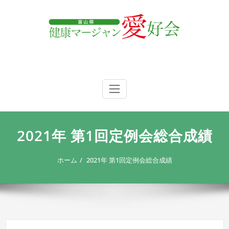
内
容
を
ス
キ
ッ
プ
富山県 健康マージャン愛好会
富山県 健康マージャン愛好会
2021年 第1回定例会総合成績
ホーム
2021年 第1回定例会総合成績