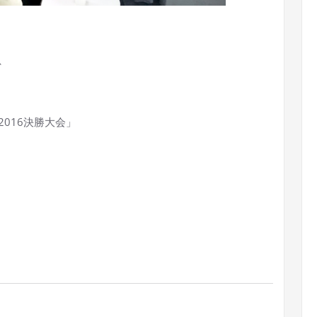
、
016決勝大会」