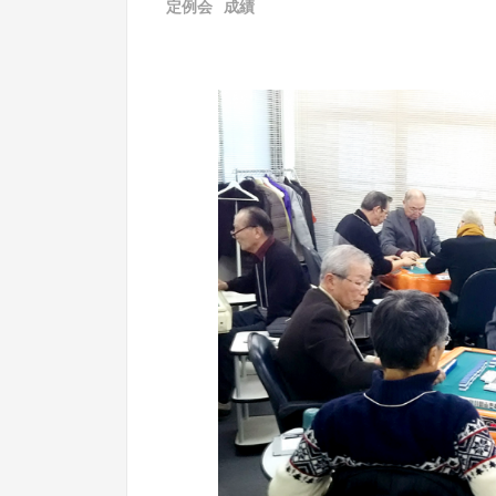
に
定例会
,
成績