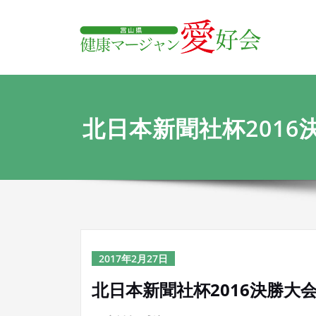
内
富
容
を
ス
キ
ッ
プ
北日本新聞社杯2016
2017年2月27日
北日本新聞社杯2016決勝大