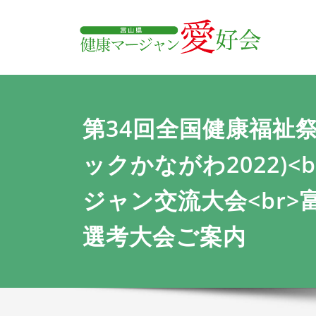
内
富
容
を
ス
キ
ッ
プ
第34回全国健康福祉
ックかながわ2022)<b
ジャン交流大会<br>
選考大会ご案内