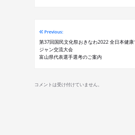
Previous:
投
第37回国民文化祭おきなわ2022 全日本健
稿
ジャン交流大会
富山県代表選手選考のご案内
ナ
ビ
コメントは受け付けていません。
ゲ
ー
シ